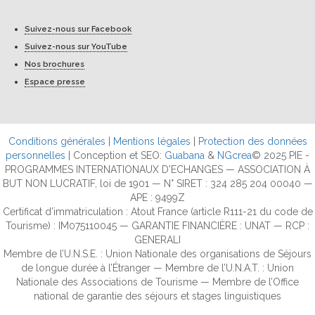
Suivez-nous sur Facebook
Suivez-nous sur YouTube
Nos brochures
Espace presse
Conditions générales
|
Mentions légales
|
Protection des données
personnelles
| Conception et SEO:
Guabana
&
NGcrea
© 2025 PIE -
PROGRAMMES INTERNATIONAUX D'ECHANGES — ASSOCIATION À
BUT NON LUCRATIF, loi de 1901 — N° SIRET : 324 285 204 00040 —
APE : 9499Z
Certificat d’immatriculation : Atout France (article R111-21 du code de
Tourisme) : IM075110045 — GARANTIE FINANCIÈRE : UNAT — RCP :
GENERALI
Membre de l’U.N.S.E. : Union Nationale des organisations de Séjours
de longue durée à l’Étranger — Membre de l’U.N.A.T. : Union
Nationale des Associations de Tourisme — Membre de l’Office
national de garantie des séjours et stages linguistiques