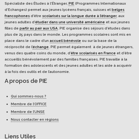
Spécialiste des Études à l'Étranger,
PIE
(Programmes Internationaux
d’Echanges) permet aux jeunes lycéens français, suisses et
belges
francophones
d’être
scolarisés sur la longue durée à l’étranger
, aux
jeunes adultes d’
étudier dans une université américaine
et aux jeunes
filles de
partir au pair aux USA
. PIE organise des séjours d’études dans
plus de 25 pays dans le monde. Les programmes scolaires sont mis en
place dans le cadre d’un
accueil bénévole
ou sur la base de la
réciprocité de l’
échange
. PIE permet également à de jeunes étrangers,
venus des quatre coins du monde, d’
être scolarisés en France
et d’être
accueillis bénévolement par des familles françaises. PIE travaille à la
formation des adolescents et des jeunes adultes et les aide à acquérir
à la fois des outils et de l’autonomie.
A propos de PIE
Qui sommes-nous ?
Membre de l’OFFICE
Membre de l’UNSE
Nous contacter en régions
Liens Utiles