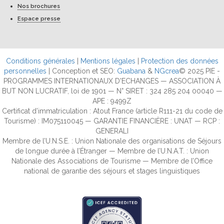
Nos brochures
Espace presse
Conditions générales
|
Mentions légales
|
Protection des données
personnelles
| Conception et SEO:
Guabana
&
NGcrea
© 2025 PIE -
PROGRAMMES INTERNATIONAUX D'ECHANGES — ASSOCIATION À
BUT NON LUCRATIF, loi de 1901 — N° SIRET : 324 285 204 00040 —
APE : 9499Z
Certificat d’immatriculation : Atout France (article R111-21 du code de
Tourisme) : IM075110045 — GARANTIE FINANCIÈRE : UNAT — RCP :
GENERALI
Membre de l’U.N.S.E. : Union Nationale des organisations de Séjours
de longue durée à l’Étranger — Membre de l’U.N.A.T. : Union
Nationale des Associations de Tourisme — Membre de l’Office
national de garantie des séjours et stages linguistiques