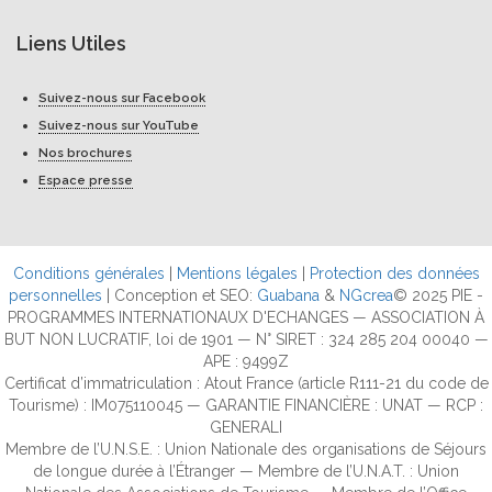
Liens Utiles
Suivez-nous sur Facebook
Suivez-nous sur YouTube
Nos brochures
Espace presse
Conditions générales
|
Mentions légales
|
Protection des données
personnelles
| Conception et SEO:
Guabana
&
NGcrea
© 2025 PIE -
PROGRAMMES INTERNATIONAUX D'ECHANGES — ASSOCIATION À
BUT NON LUCRATIF, loi de 1901 — N° SIRET : 324 285 204 00040 —
APE : 9499Z
Certificat d’immatriculation : Atout France (article R111-21 du code de
Tourisme) : IM075110045 — GARANTIE FINANCIÈRE : UNAT — RCP :
GENERALI
Membre de l’U.N.S.E. : Union Nationale des organisations de Séjours
de longue durée à l’Étranger — Membre de l’U.N.A.T. : Union