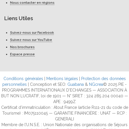
Nous contacter en régions
Liens Utiles
Suivez-nous sur Facebook
Suivez-nous sur YouTube
Nos brochures
Espace presse
Conditions générales
|
Mentions légales
|
Protection des données
personnelles
| Conception et SEO:
Guabana
&
NGcrea
© 2025 PIE -
PROGRAMMES INTERNATIONAUX D'ECHANGES — ASSOCIATION À
BUT NON LUCRATIF, loi de 1901 — N° SIRET : 324 285 204 00040 —
APE : 9499Z
Certificat d’immatriculation : Atout France (article R111-21 du code de
Tourisme) : IM075110045 — GARANTIE FINANCIÈRE : UNAT — RCP :
GENERALI
Membre de l’U.N.S.E. : Union Nationale des organisations de Séjours