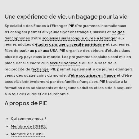
Une expérience de vie, un bagage pour la vie
Spécialiste des Études à l'Étranger,
PIE
(Programmes Internationaux
d’Echanges) permet aux jeunes lycéens français, suisses et
belges
francophones
d’être
scolarisés sur la longue durée à l’étranger
, aux
jeunes adultes d’
étudier dans une université américaine
et aux jeunes
filles de
partir au pair aux USA
. PIE organise des séjours d’études dans
plus de 25 pays dans le monde. Les programmes scolaires sont mis en
place dans le cadre d’un
accueil bénévole
ou sur la base de la
réciprocité de l’
échange
. PIE permet également à de jeunes étrangers,
venus des quatre coins du monde, d’
être scolarisés en France
et d’être
accueillis bénévolement par des familles françaises. PIE travaille à la
formation des adolescents et des jeunes adultes et les aide à acquérir
à la fois des outils et de l’autonomie.
A propos de PIE
Qui sommes-nous ?
Membre de l’OFFICE
Membre de l’UNSE