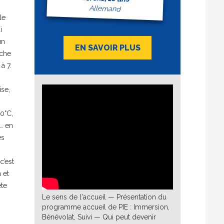
Allemand
le
i
un
EN SAVOIR PLUS
êche
à 7.
ise,
30°C,
t… en
es
c’est
 et
ête
Le sens de l'accueil — Présentation du
programme accueil de PIE : Immersion,
Bénévolat, Suivi — Qui peut devenir