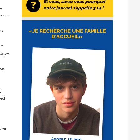
Et vous, savez vous pourquoi
notre journal s’appelle 3.14 ?
e
sœur
«JE RECHERCHE UNE FAMILLE
es.
D’ACCUEIL»
me
 Cape
se,
t
est
vier
Lorenz, 16 ans