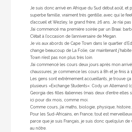
Je suis donc arrivé en Afrique du Sud début août, et p
superbe famille, vraiment très gentille, avec qui le f
d’accueil et Wezley, le grand frère, 26 ans. Je n’ai pas
J’ai commencé ma première soirée par un Braai: barb
C’était à l’occasion de l’anniversaire de Megan.
Je vis aux abords de Cape Town dans le quartier d’Edge
change beaucoup de La Folie, car maintenant j’habite 
Town n’est pas non plus très loin.
J’ai commencé les cours deux jours après mon arrivée
chaussures; je commence les cours à 8h et je finis à
Les gens sont extrêmement accueillants, je trouve ça 
plusieurs «Exchange Students»: Cody un Allemand (qui
Georgia des filles italiennes (mais deux d’entre elles s
ici pour dix mois, comme moi.
Comme cours, j’ai maths, biologie, physique, histoire, 
Pour les Sud-Africains, en France, tout est merveilleux 
parce que je suis Français, je suis donc quelqu’un de v
au nôtre.