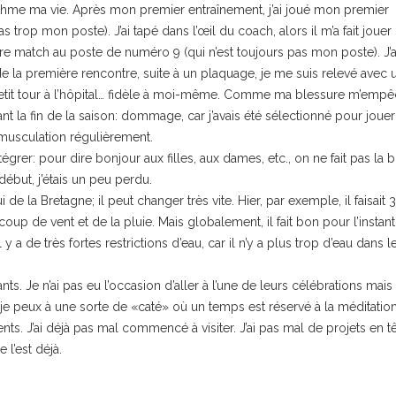
ythme ma vie. Après mon premier entraînement, j’ai joué mon premier
s trop mon poste). J’ai tapé dans l’œil du coach, alors il m’a fait jouer 
re match au poste de numéro 9 (qui n’est toujours pas mon poste). J’a
e la première rencontre, suite à un plaquage, je me suis relevé avec 
petit tour à l’hôpital… fidèle à moi-même. Comme ma blessure m’emp
t la fin de la saison: dommage, car j’avais été sélectionné pour jouer 
 musculation régulièrement.
ntégrer: pour dire bonjour aux filles, aux dames, etc., on ne fait pas la b
ébut, j’étais un peu perdu.
e la Bretagne; il peut changer très vite. Hier, par exemple, il faisait 
oup de vent et de la pluie. Mais globalement, il fait bon pour l’instan
y a de très fortes restrictions d’eau, car il n’y a plus trop d’eau dans l
ants. Je n’ai pas eu l’occasion d’aller à l’une de leurs célébrations mais 
e peux à une sorte de «caté» où un temps est réservé à la méditation
nts. J’ai déjà pas mal commencé à visiter. J’ai pas mal de projets en t
 l’est déjà.