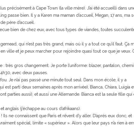
lus précisément à Cape Town (la ville mère). J’ai été accueilli dans un
eeling passe bien. Il y a Karen ma maman d’accueil, Megan, 17 ans, ma 
 de père d’accueil.
ecue bien de chez eux, avec tous types de viandes, toutes succulent
mead, qui n’est pas très grand, mais où il y a tout ce qu’il faut. Ça 
en ville et je peux marcher pour rejoindre quasi tout ce que je veux.
 : très gros changement. Je porte l’uniforme: blazer, pantalon, chemi
 14h30, avec deux pauses.
fou. Je n’ai pas passé une minute tout seul. Dans mon école, il y a
 est parti deux semaines après mon arrivée), Bianca, Chiara, Luigia e
ont parties aussi), et aussi une Allemande. Bianca est la seule fille qui 
et anglais (j’échappe au cours d’afrikaans).
! Ils ne connaissent que Paris et rêvent d’y aller. D’après eux donc, et
raiment spécial, limite « supérieur ». Alors que leur pays n’a rien à en