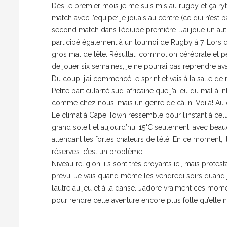
Dès le premier mois je me suis mis au rugby et ça r
match avec l’équipe: je jouais au centre (ce qui n’est pa
second match dans l’équipe première. J’ai joué un aut
participé également à un tournoi de Rugby à 7. Lors d
gros mal de tête. Résultat: commotion cérébrale et 
de jouer six semaines, je ne pourrai pas reprendre avan
Du coup, j’ai commencé le sprint et vais à la salle de
Petite particularité sud-africaine que j’ai eu du mal à i
comme chez nous, mais un genre de câlin. Voilà! Au d
Le climat à Cape Town ressemble pour l’instant à celui d
grand soleil et aujourd’hui 15°C seulement, avec beauc
attendant les fortes chaleurs de l’été. En ce moment, il 
réserves: c’est un problème.
Niveau religion, ils sont très croyants ici, mais protest
prévu. Je vais quand même les vendredi soirs quand j
l’autre au jeu et à la danse. J’adore vraiment ces mome
pour rendre cette aventure encore plus folle qu’elle ne