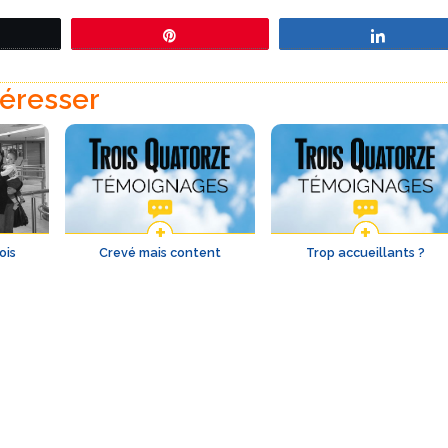
eetez
Épingle
Partage
téresser
ois
Crevé mais content
Trop accueillants ?