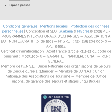
Espace presse
Conditions générales
|
Mentions légales
|
Protection des données
personnelles
| Conception et SEO:
Guabana
&
NGcrea
© 2025 PIE -
PROGRAMMES INTERNATIONAUX D'ECHANGES — ASSOCIATION À
BUT NON LUCRATIF, loi de 1901 — N° SIRET : 324 285 204 00040 —
APE : 9499Z
Certificat d’immatriculation : Atout France (article R111-21 du code de
Tourisme) : IM075110045 — GARANTIE FINANCIÈRE : UNAT — RCP :
GENERALI
Membre de l’U.N.S.E. : Union Nationale des organisations de Séjours
de longue durée à l’Étranger — Membre de l’U.N.A.T. : Union
Nationale des Associations de Tourisme — Membre de l’Office
national de garantie des séjours et stages linguistiques