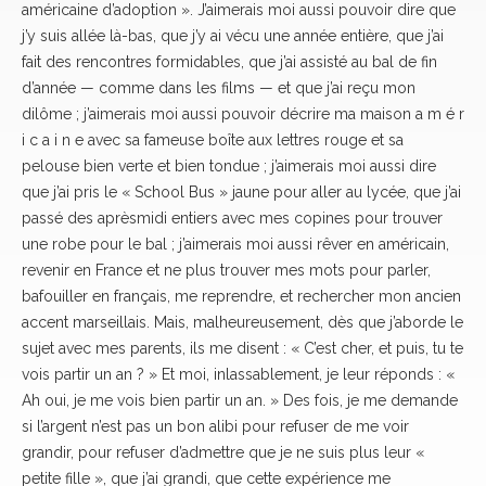
américaine d’adoption ». J’aimerais moi aussi pouvoir dire que
j’y suis allée là-bas, que j’y ai vécu une année entière, que j’ai
fait des rencontres formidables, que j’ai assisté au bal de fin
d’année — comme dans les films — et que j’ai reçu mon
dilôme ; j’aimerais moi aussi pouvoir décrire ma maison a m é r
i c a i n e avec sa fameuse boîte aux lettres rouge et sa
pelouse bien verte et bien tondue ; j’aimerais moi aussi dire
que j’ai pris le « School Bus » jaune pour aller au lycée, que j’ai
passé des aprèsmidi entiers avec mes copines pour trouver
une robe pour le bal ; j’aimerais moi aussi rêver en américain,
revenir en France et ne plus trouver mes mots pour parler,
bafouiller en français, me reprendre, et rechercher mon ancien
accent marseillais. Mais, malheureusement, dès que j’aborde le
sujet avec mes parents, ils me disent : « C’est cher, et puis, tu te
vois partir un an ? » Et moi, inlassablement, je leur réponds : «
Ah oui, je me vois bien partir un an. » Des fois, je me demande
si l’argent n’est pas un bon alibi pour refuser de me voir
grandir, pour refuser d’admettre que je ne suis plus leur «
petite fille », que j’ai grandi, que cette expérience me