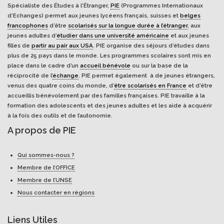
Spécialiste des Études à l'Étranger,
PIE
(Programmes Internationaux
d’Echanges) permet aux jeunes lycéens français, suisses et
belges
francophones
d’être
scolarisés sur la longue durée à l’étranger
, aux
jeunes adultes d’
étudier dans une université américaine
et aux jeunes
filles de
partir au pair aux USA
. PIE organise des séjours d’études dans
plus de 25 pays dans le monde. Les programmes scolaires sont mis en
place dans le cadre d’un
accueil bénévole
ou sur la base de la
réciprocité de l’
échange
. PIE permet également à de jeunes étrangers,
venus des quatre coins du monde, d’
être scolarisés en France
et d’être
accueillis bénévolement par des familles françaises. PIE travaille à la
formation des adolescents et des jeunes adultes et les aide à acquérir
à la fois des outils et de l’autonomie.
A propos de PIE
Qui sommes-nous ?
Membre de l’OFFICE
Membre de l’UNSE
Nous contacter en régions
Liens Utiles