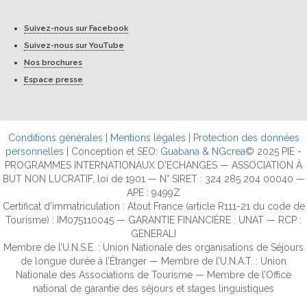
Suivez-nous sur Facebook
Suivez-nous sur YouTube
Nos brochures
Espace presse
Conditions générales
|
Mentions légales
|
Protection des données
personnelles
| Conception et SEO:
Guabana
&
NGcrea
© 2025 PIE -
PROGRAMMES INTERNATIONAUX D'ECHANGES — ASSOCIATION À
BUT NON LUCRATIF, loi de 1901 — N° SIRET : 324 285 204 00040 —
APE : 9499Z
Certificat d’immatriculation : Atout France (article R111-21 du code de
Tourisme) : IM075110045 — GARANTIE FINANCIÈRE : UNAT — RCP :
GENERALI
Membre de l’U.N.S.E. : Union Nationale des organisations de Séjours
de longue durée à l’Étranger — Membre de l’U.N.A.T. : Union
Nationale des Associations de Tourisme — Membre de l’Office
national de garantie des séjours et stages linguistiques