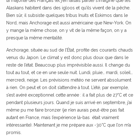
la majorité des Français (et j’en faisais partie) s’imagine que les
Alaskans habitent dans des igloos et qu’ils vivent de la pêche.
Bien sûr, il subsiste quelques tribus Inuits et Eskimos dans le
Nord, mais Anchorage est aussi américaine que New-York. On
y mange la même chose, on y vit de la même façon, on y a
presque la même mentalité.
Anchorage, située au sud de l’État, profite des courants chauds
venus du Japon. Le climat y est donc plus doux que dans le
reste de l’état. Beaucoup plus imprévisible aussi. Il change du
tout au tout, et ce en une seule nuit. Lundi, pluie… mardi, soleil…
mercredi, neige. Les prévisions météo ne servent absolument
à rien. On peut et on doit s’attendre à tout. L’été, par exemple,
s’est avéré exceptionnel cette année : il a fait plus de 27°C et ce
pendant plusieurs jours. Quand je suis arrivé en septembre, j’ai
même pu me faire bronzer (je n’en aurais peut-être pas fait
autant en France, mais l’expérience là-bas était vraiment
intéressante). Maintenant je me prépare aux -30°C que l’on m’a
promis.