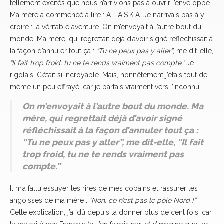
tellement excités que nous n’arrivions pas à ouvrir l’enveloppe.
Ma mère a commencé à lire : A.L.A.S.K.A. Je n’arrivais pas à y
croire : la véritable aventure. On m’envoyait à l’autre bout du
monde. Ma mère, qui regrettait déjà d’avoir signé réfléchissait à
la façon d’annuler tout ça :
“Tu ne peux pas y aller”
, me dit-elle,
“Il fait trop froid, tu ne te rends vraiment pas compte.”
Je
rigolais. C’était si incroyable. Mais, honnêtement j’étais tout de
même un peu effrayé, car je partais vraiment vers l’inconnu.
On m’envoyait à l’autre bout du monde. Ma
mère, qui regrettait déjà d’avoir signé
réfléchissait à la façon d’annuler tout ça :
“Tu ne peux pas y aller”, me dit-elle, “Il fait
trop froid, tu ne te rends vraiment pas
compte.”
Il m’a fallu essuyer les rires de mes copains et rassurer les
angoisses de ma mère :
“Non, ce n’est pas le pôle Nord !”
Cette explication, j’ai dû depuis la donner plus de cent fois, car