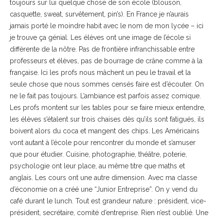
toujours sur lui quelque chose de son école (blouson,
casquette, sweat, survêtement, pin’s). En France je n’aurais
jamais porté le moindre habit avec le nom de mon lycée – ici
je trouve ça génial. Les élèves ont une image de l’école si
différente de la nôtre. Pas de frontière infranchissable entre
professeurs et élèves, pas de bourrage de crâne comme à la
française. Ici les profs nous mâchent un peu le travail et la
seule chose que nous sommes censés faire est d’écouter. On
ne le fait pas toujours. L’ambiance est parfois assez comique.
Les profs montent sur les tables pour se faire mieux entendre,
les élèves s’étalent sur trois chaises dès qu’ils sont fatigués, ils
boivent alors du coca et mangent des chips. Les Américains
vont autant à l’école pour rencontrer du monde et s’amuser
que pour étudier. Cuisine, photographie, théâtre, poterie,
psychologie ont leur place, au même titre que maths et
anglais. Les cours ont une autre dimension. Avec ma classe
d’économie on a créé une “Junior Entreprise”. On y vend du
café durant le lunch. Tout est grandeur nature : président, vice-
président, secrétaire, comité d’entreprise. Rien n’est oublié. Une