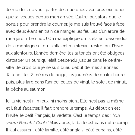
Je me dois de vous parler des quelques aventures exotiques
que j’ai vécues depuis mon arrivée. L’autre jour, alors que je
sortais pour prendre le courrier, je me suis trouvé face à face
avec deux élans en train de manger les feuilles d’un arbre de
mon jardin. Le choc ! On m’a expliqué qu’ils étaient descendus
de la montagne et qu’ils allaient maintenant rester tout l’hiver
aux alentours. L’année dernière, les autorités ont été obligées
d’attraper un ours qui était descendu jusque dans le centre-
ville. Je crois que je ne suis qu’au début de mes surprises.
J’attends les 2 mètres de neige, les journées de quatre heures,
puis, plus tard dans l’année, celles de vingt, le soleil de minuit,
la pêche au saumon.
Ici la vie n’est ni mieux, ni moins bien… Elle n’est pas la même
et il faut s’adapter. Il faut prendre le temps. Au début on est
l’invité, le petit Français, la vedette. C’est le temps des : “
Oh
you’re French ! Cool !”
Mais après, la balle est dans notre camp.
Il faut assurer : côté famille, côté anglais, côté copains, côté