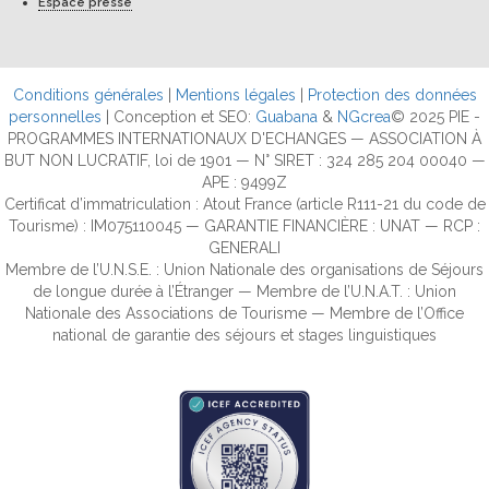
Espace presse
Conditions générales
|
Mentions légales
|
Protection des données
personnelles
| Conception et SEO:
Guabana
&
NGcrea
© 2025 PIE -
PROGRAMMES INTERNATIONAUX D'ECHANGES — ASSOCIATION À
BUT NON LUCRATIF, loi de 1901 — N° SIRET : 324 285 204 00040 —
APE : 9499Z
Certificat d’immatriculation : Atout France (article R111-21 du code de
Tourisme) : IM075110045 — GARANTIE FINANCIÈRE : UNAT — RCP :
GENERALI
Membre de l’U.N.S.E. : Union Nationale des organisations de Séjours
de longue durée à l’Étranger — Membre de l’U.N.A.T. : Union
Nationale des Associations de Tourisme — Membre de l’Office
national de garantie des séjours et stages linguistiques