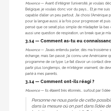
Maxence
— Avant d’intégrer l’université, je voulais dé
Belgique, je voulais donc voir du pays…. Et je me suis 
capable d’aller un peu partout. J’ai choisi l’Amérique 
pour la langue aussi, à la fois pour progresser et puis
pensé que ce serait plus simple de m’adapter là-bas qu
aussi une question de respiration, un break que je m
3.14 — Comment as-tu eu connaissan
Maxence
— J’avais entendu parler, dès ma troisième se
échange, mais l’an passé, j’ai connu une Américaine 
programme de ce type. Le fait d’avoir un contact direc
partir plus longtemps, de m’intégrer vraiment, de deve
parlé à mes parents.
3.14 — Comment ont-ils réagi ?
Maxence
— Ils étaient très étonnés… surtout par l’idé
Personne ne nous parle de cette possibilit
dans la mesure où on part dans l’idée de 