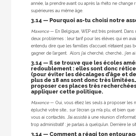
année, la prendre avant ou après la rhéto ne change r
supérieures au même âge.
3.14 — Pourquoi as-tu choisi notre asso
Maxence
— En Belgique, WEP est très présent. Dans u
deux problèmes : leur tarif pour les élèves qui en avaie
entendu dire que les familles d’accueil n’étaient pas 
gagner de l’argent. Alors j’ai cherché, cherché… j’en ai
3.14 — Il se trouve que les écoles amé
redoublement : elles sont donc rétice
(pour éviter les décalages d’âge et d
plus de 18 ans sont donc très limitées
proposer ces places très recherchées à
appliquer cette politique.
Maxence
— Oui, vous étiez les seuls à proposer les m
épluché votre site… sur l’écran ça m’a plu, et bien qu
vous ai contactés. J’ai assisté à une réunion d’informat
trop administratif : je parlais à quelqu’un. Derrière le si
3.14 — Comment a réagi ton entourage