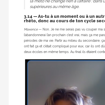
la rhéto ne change rien à l’affaire : da
supérieures au même âge.
3.14 — As-tu à un moment ou à un autre
rhéto, donc au cours de ton cycle sec
Maxence
— Non. Je ne me serais pas vu couper ma sc
l’abandonnerai l’an prochain c’est vrai, mais ça me pa
périodes de ma vie. Partir au milieu du secondaire, ça
ont fait ça et c’était compliqué pour eux, car ils ont
deux écoles en même temps. Au final ils étaient conte