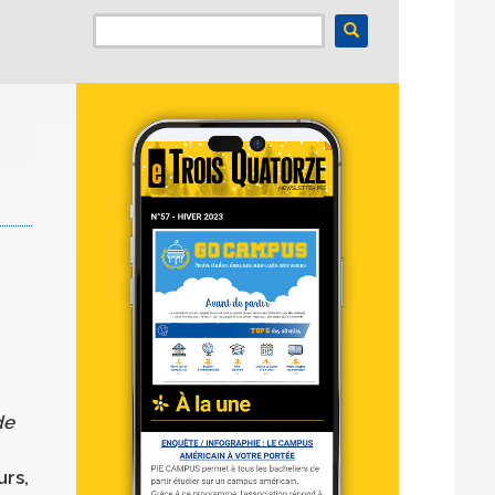
de
urs,