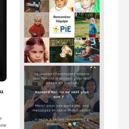
du
e
’une