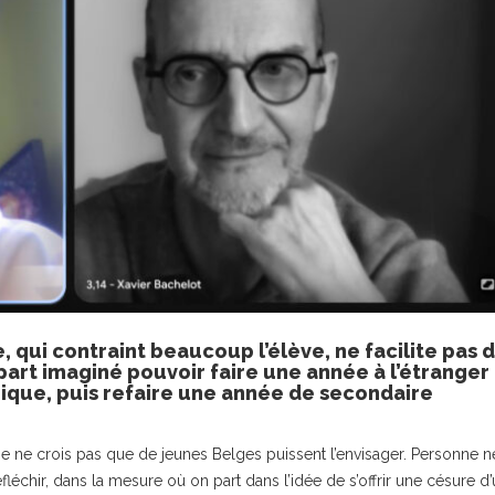
e, qui contraint beaucoup l’élève, ne facilite pas 
part imaginé pouvoir faire une année à l’étranger
lgique, puis refaire une année de secondaire
je ne crois pas que de jeunes Belges puissent l’envisager. Personne n
éfléchir, dans la mesure où on part dans l’idée de s’offrir une césure d