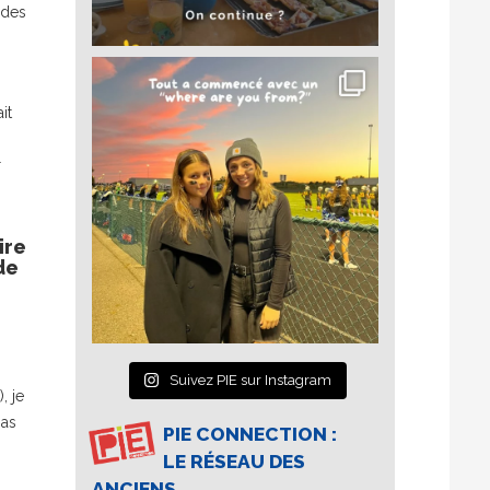
udes
it
r
ire
de
Suivez PIE sur Instagram
, je
pas
PIE CONNECTION :
LE RÉSEAU DES
ANCIENS