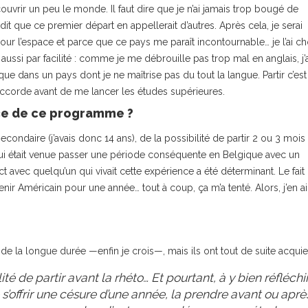
couvrir un peu le monde. Il faut dire que je n’ai jamais trop bougé de
dit que ce premier départ en appellerait d’autres. Après cela, je serai
pour l’espace et parce que ce pays me paraît incontournable… je l’ai ch
 aussi par facilité : comme je me débrouille pas trop mal en anglais, j’a
e dans un pays dont je ne maîtrise pas du tout la langue. Partir c’est
’accorde avant de me lancer les études supérieures.
ce de ce programme ?
condaire (j’avais donc 14 ans), de la possibilité de partir 2 ou 3 mois
qui était venue passer une période conséquente en Belgique avec un
t avec quelqu’un qui vivait cette expérience a été déterminant. Le fait
nir Américain pour une année… tout à coup, ça m’a tenté. Alors, j’en ai
e de la longue durée —enfin je crois—, mais ils ont tout de suite acqui
é de partir avant la rhéto… Et pourtant, à y bien réfléchir
s’offrir une césure d’une année, la prendre avant ou aprè