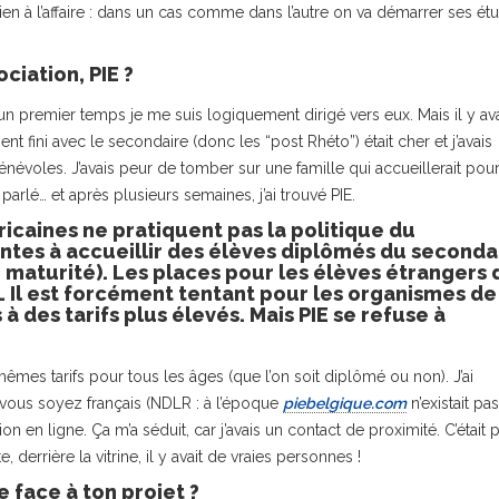
ien à l’affaire : dans un cas comme dans l’autre on va démarrer ses ét
ciation, PIE ?
n premier temps je me suis logiquement dirigé vers eux. Mais il y ava
nt fini avec le secondaire (donc les “post Rhéto”) était cher et j’avais
bénévoles. J’avais peur de tomber sur une famille qui accueillerait pou
 parlé… et après plusieurs semaines, j’ai trouvé PIE.
ricaines ne pratiquent pas la politique du
ntes à accueillir des élèves diplômés du seconda
e maturité). Les places pour les élèves étrangers 
… Il est forcément tentant pour les organismes de
 des tarifs plus élevés. Mais PIE se refuse à
êmes tarifs pour tous les âges (que l’on soit diplômé ou non). J’ai
e vous soyez français (NDLR : à l’époque
piebelgique.com
n’existait pas)
ion en ligne. Ça m’a séduit, car j’avais un contact de proximité. C’était 
te, derrière la vitrine, il y avait de vraies personnes !
 face à ton projet ?