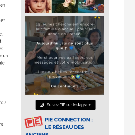
ien
age
e,
t
et
d’un
ute
e
fois
Suivez PIE sur Instagram
PIE CONNECTION :
re
LE RÉSEAU DES
ANCIENS