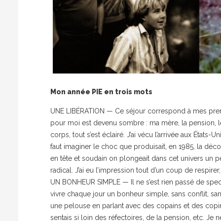
Mon année PIE en trois mots
UNE LIBÉRATION — Ce séjour correspond à mes premier
pour moi est devenu sombre : ma mère, la pension, le 
corps, tout s’est éclairé. J’ai vécu l’arrivée aux États-
faut imaginer le choc que produisait, en 1985, la dé
en tête et soudain on plongeait dans cet univers un peu
radical. J’ai eu l’impression tout d’un coup de respirer, 
UN BONHEUR SIMPLE — Il ne s’est rien passé de spectac
vivre chaque jour un bonheur simple, sans conflit, san
une pelouse en parlant avec des copains et des copine
sentais si loin des réfectoires, de la pension, etc. Je