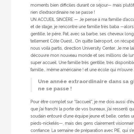
moments bien difficiles durant ce séjour— mais plutôt 
rien d’extraordinaire ne se passe !
UN ACCUEIL SINCÈRE — Je pense à ma famille d’accu
et de stage, je rencontre une famille très baba —al
gentille, le père, Pat, avec sa barbe, ses cheveux longs
tellement Côte Ouest… On quitte l’aéroport, on récupère
nous voilà partis, direction University Center. Je me lai
découvre mon nouveau monde et ses millions de lumièr
super accueil. Une famille très gentille, très dispon
famille… même américaine ! et une école qui m’ouvre s
Une année extraordinaire dans sa gl
ne se passe !
Pour être complet sur “l’accueil”, je me dois aussi d’
que j’ai franchi la porte de vos bureaux, j’ai ressent
soudain entouré d’une équipe jeune et belle, certes
pieds-nickelés—, mais des gens clairement visionnaires
confiance. La semaine de préparation avec PIE, qui s’e