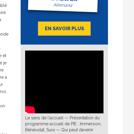
Allemand
ublé
viré
a
EN SAVOIR PLUS
conde
e
 et
e je
re
re à
ur
moi,
non
Le sens de l'accueil — Présentation du
programme accueil de PIE : Immersion,
Bénévolat, Suivi — Qui peut devenir