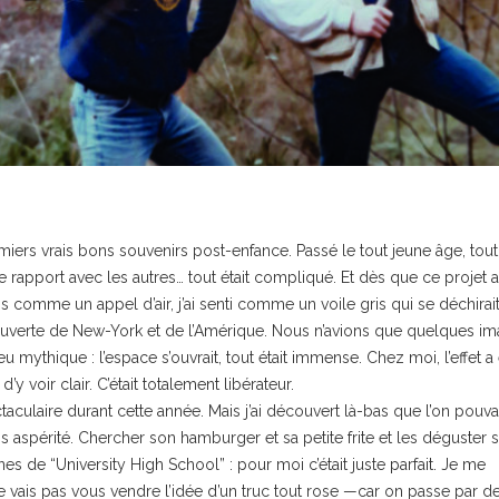
s vrais bons souvenirs post-enfance. Passé le tout jeune âge, tout
rapport avec les autres… tout était compliqué. Et dès que ce projet a
Unis comme un appel d’air, j’ai senti comme un voile gris qui se déchirait.
couverte de New-York et de l’Amérique. Nous n’avions que quelques i
 mythique : l’espace s’ouvrait, tout était immense. Chez moi, l’effet a
d’y voir clair. C’était totalement libérateur.
ulaire durant cette année. Mais j’ai découvert là-bas que l’on pouva
s aspérité. Chercher son hamburger et sa petite frite et les déguster 
s de “University High School” : pour moi c’était juste parfait. Je me
 ne vais pas vous vendre l’idée d’un truc tout rose —car on passe par d