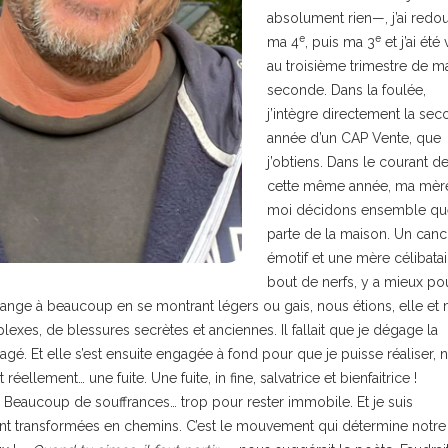
absolument rien—, j’ai redo
e
e
ma 4
, puis ma 3
et j’ai été 
au troisième trimestre de m
seconde. Dans la foulée,
j’intègre directement la se
année d’un CAP Vente, que
j’obtiens. Dans le courant d
cette même année, ma mère
moi décidons ensemble qu
parte de la maison. Un canc
émotif et une mère célibatai
bout de nerfs, y a mieux po
change à beaucoup en se montrant légers ou gais, nous étions, elle et 
lexes, de blessures secrètes et anciennes. Il fallait que je dégage la
é. Et elle s’est ensuite engagée à fond pour que je puisse réaliser, 
éellement… une fuite. Une fuite, in fine, salvatrice et bienfaitrice !
i. Beaucoup de souffrances… trop pour rester immobile. Et je suis
sont transformées en chemins. C’est le mouvement qui détermine notre