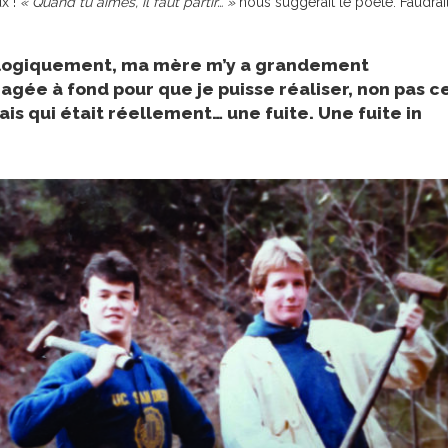
ux !
« Quand tu aimes, il faut partir… »
nous suggérait le poète. Faudrait
 Et logiquement, ma mère m’y a grandement
agée à fond pour que je puisse réaliser, non pas c
is qui était réellement… une fuite. Une fuite in