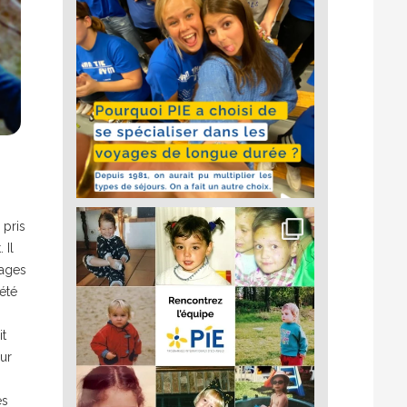
 pris
 Il
mages
 été
it
sur
es