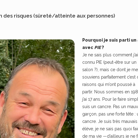
n des risques (sûreté/atteinte aux personnes)
Pourquoi je suis parti un
avec
PIE
?
Je ne sais plus comment j’ai
connu PIE (peut-être sur un
salon ?), mais ce dont je me
souviens parfaitement c’est
raisons qui m’ont poussé à
partir. Nous sommes en 198
j’ai 17 ans. Pour le faire simpl
suis un cancre. Pas un mauv
garçon, pas une forte tête : 
cancre. Je suis très mauvais
élève, je ne sais pas quoi fai
de ma vie —d’ailleurs je ne f