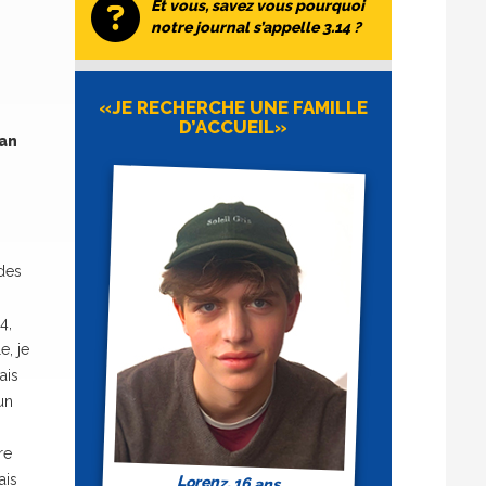
Et vous, savez vous pourquoi
notre journal s’appelle 3.14 ?
«JE RECHERCHE UNE FAMILLE
D’ACCUEIL»
 an
 des
4,
e, je
ais
un
re
ais
Lorenz, 16 ans