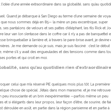
l’idée d’une année extraordinaire dans sa globalité, sans qu’au quotid
eil. Quand je débarque à San Diego au terme d’une semaine de voy
ors que nous sommes déjà en 85— la mère un peu excentrique, super
, ses pantalons de velours et ses pattes d’éléphant, les fils Rick et Jo
 leur van (on s’entasse dans le coffre car il n’y a pas de banquette) e
sse brinqueballer à l’arrière et, à travers le pare-brise avant, je devine 
es. Je me demande où je suis, mais je suis fasciné : c’est le début 
ible, même s’il y avait des engueulades et des tensions comme dans to
es portes et qui croit en moi.
obalité, sans qu’au quotidien rien d’extraordinair
évoquer celui que m’a réservé PIE quelques mois plus tôt. La première 
i quelque chose de spécial. J’étais dans mon marasme, et je me retrouve
 un peu insouciante et un brin inexpérimentée —parfois même un peu
 et si élégants dans leur propos, leur façon d’être, de sourire, de fai
st déroulée en août, en partie dans la région parisienne et en partie à