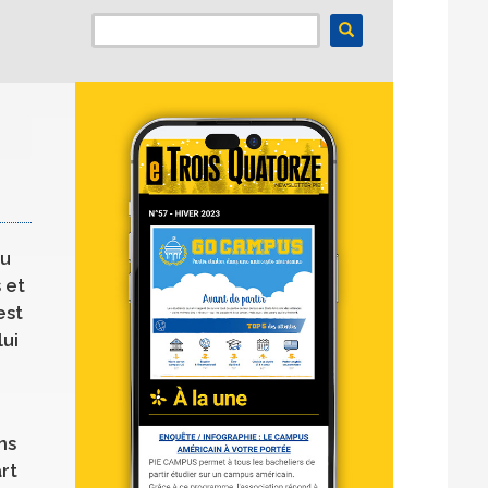
ou
 et
est
lui
ns
art