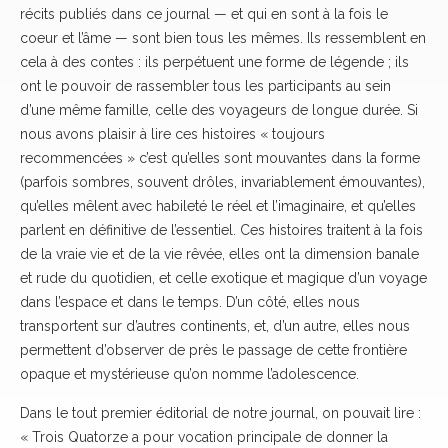
récits publiés dans ce journal — et qui en sont à la fois le
coeur et l’âme — sont bien tous les mêmes. Ils ressemblent en
cela à des contes : ils perpétuent une forme de légende ; ils
ont le pouvoir de rassembler tous les participants au sein
d’une même famille, celle des voyageurs de longue durée. Si
nous avons plaisir à lire ces histoires « toujours
recommencées » c’est qu’elles sont mouvantes dans la forme
(parfois sombres, souvent drôles, invariablement émouvantes),
qu’elles mêlent avec habileté le réel et l’imaginaire, et qu’elles
parlent en définitive de l’essentiel. Ces histoires traitent à la fois
de la vraie vie et de la vie rêvée, elles ont la dimension banale
et rude du quotidien, et celle exotique et magique d’un voyage
dans l’espace et dans le temps. D’un côté, elles nous
transportent sur d’autres continents, et, d’un autre, elles nous
permettent d’observer de près le passage de cette frontière
opaque et mystérieuse qu’on nomme l’adolescence.
Dans le tout premier éditorial de notre journal, on pouvait lire :
« Trois Quatorze a pour vocation principale de donner la