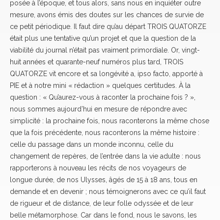
posée à l’époque, et tous alors, sans nous en inquiéter outre
mesure, avons émis des doutes sur les chances de survie de
ce petit périodique. Il faut dire qu’au départ TROIS QUATORZE
était plus une tentative qu’un projet et que la question de la
viabilité du journal n’était pas vraiment primordiale. Or, vingt-
huit années et quarante-neuf numéros plus tard, TROIS
QUATORZE vit encore et sa longévité a, ipso facto, apporté à
PIE et à notre mini « rédaction » quelques certitudes. À la
question : « Qu’aurez-vous à raconter la prochaine fois ? »,
nous sommes aujourd’hui en mesure de répondre avec
simplicité : la prochaine fois, nous raconterons la même chose
que la fois précédente, nous raconterons la même histoire :
celle du passage dans un monde inconnu, celle du
changement de repères, de l’entrée dans la vie adulte : nous
rapporterons à nouveau les récits de nos voyageurs de
longue durée, de nos Ulysses, âgés de 15 à 18 ans, tous en
demande et en devenir ; nous témoignerons avec ce qu’il faut
de rigueur et de distance, de leur folle odyssée et de leur
belle métamorphose. Car dans le fond, nous le savons, les