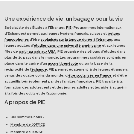
Une expérience de vie, un bagage pour la vie
Spécialiste des Études à l'Étranger,
PIE
(Programmes Internationaux
d’Echanges) permet aux jeunes lycéens français, suisses et
belges
francophones
d’être
scolarisés sur la longue durée à l’étranger
, aux
jeunes adultes d’
étudier dans une université américaine
et aux jeunes
filles de
partir au pair aux USA
. PIE organise des séjours d’études dans
plus de 25 pays dans le monde. Les programmes scolaires sont mis en
place dans le cadre d’un
accueil bénévole
ou sur la base de la
réciprocité de l’
échange
. PIE permet également à de jeunes étrangers,
venus des quatre coins du monde, d’
être scolarisés en France
et d’être
accueillis bénévolement par des familles françaises. PIE travaille à la
formation des adolescents et des jeunes adultes et les aide à acquérir
à la fois des outils et de l’autonomie.
A propos de PIE
Qui sommes-nous ?
Membre de l’OFFICE
Membre de l’UNSE