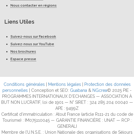
Nous contacter en régions
Liens Utiles
Suivez-nous sur Facebook
Suivez-nous sur YouTube
Nos brochures
Espace presse
Conditions générales
|
Mentions légales
|
Protection des données
personnelles
| Conception et SEO:
Guabana
&
NGcrea
© 2025 PIE -
PROGRAMMES INTERNATIONAUX D'ECHANGES — ASSOCIATION À
BUT NON LUCRATIF, loi de 1901 — N° SIRET : 324 285 204 00040 —
APE : 9499Z
Certificat d’immatriculation : Atout France (article R111-21 du code de
Tourisme) : IM075110045 — GARANTIE FINANCIÈRE : UNAT — RCP :
GENERALI
Membre de l’U.N.S.E. : Union Nationale des organisations de Séjours