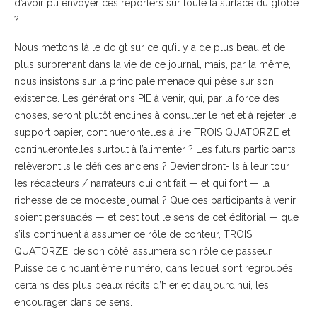
d’avoir pu envoyer ces reporters sur toute la surface du globe
?
Nous mettons là le doigt sur ce qu’il y a de plus beau et de
plus surprenant dans la vie de ce journal, mais, par la même,
nous insistons sur la principale menace qui pèse sur son
existence. Les générations PIE à venir, qui, par la force des
choses, seront plutôt enclines à consulter le net et à rejeter le
support papier, continuerontelles à lire TROIS QUATORZE et
continuerontelles surtout à l’alimenter ? Les futurs participants
relèverontils le défi des anciens ? Deviendront-ils à leur tour
les rédacteurs / narrateurs qui ont fait — et qui font — la
richesse de ce modeste journal ? Que ces participants à venir
soient persuadés — et c’est tout le sens de cet éditorial — que
s’ils continuent à assumer ce rôle de conteur, TROIS
QUATORZE, de son côté, assumera son rôle de passeur.
Puisse ce cinquantième numéro, dans lequel sont regroupés
certains des plus beaux récits d’hier et d’aujourd’hui, les
encourager dans ce sens.