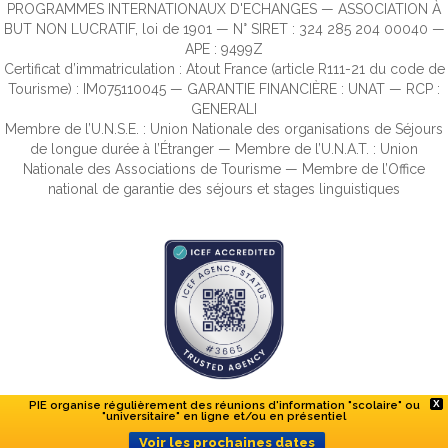
PROGRAMMES INTERNATIONAUX D'ECHANGES — ASSOCIATION À
BUT NON LUCRATIF, loi de 1901 — N° SIRET : 324 285 204 00040 —
APE : 9499Z
Certificat d’immatriculation : Atout France (article R111-21 du code de
Tourisme) : IM075110045 — GARANTIE FINANCIÈRE : UNAT — RCP :
GENERALI
Membre de l’U.N.S.E. : Union Nationale des organisations de Séjours
de longue durée à l’Étranger — Membre de l’U.N.A.T. : Union
Nationale des Associations de Tourisme — Membre de l’Office
national de garantie des séjours et stages linguistiques
PIE organise régulièrement des réunions d'information "scolaire" ou
X
"universitaire" en ligne et/ou en présentiel
Voir les prochaines dates