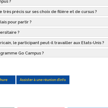
mpus ?
e très précis sur ses choix de filière et de cursus ?
ais pour partir ?
rsitaire ?
ain, le participant peut-il travailler aux Etats-Unis ?
 programme Go Campus ?
chure
Assister à une réunion d’info