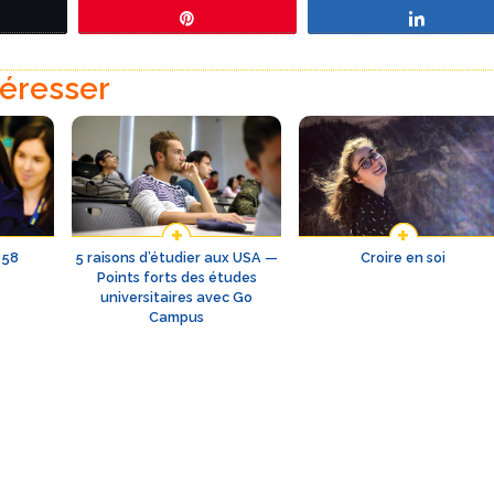
eetez
Épingle
Partage
téresser
 58
5 raisons d’étudier aux USA —
Croire en soi
Points forts des études
universitaires avec Go
Campus