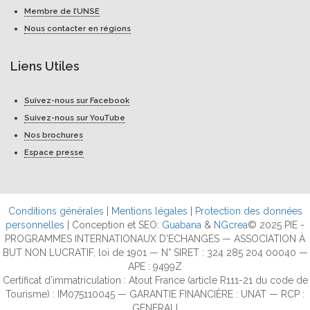
Membre de l’UNSE
Nous contacter en régions
Liens Utiles
Suivez-nous sur Facebook
Suivez-nous sur YouTube
Nos brochures
Espace presse
Conditions générales
|
Mentions légales
|
Protection des données
personnelles
| Conception et SEO:
Guabana
&
NGcrea
© 2025 PIE -
PROGRAMMES INTERNATIONAUX D'ECHANGES — ASSOCIATION À
BUT NON LUCRATIF, loi de 1901 — N° SIRET : 324 285 204 00040 —
APE : 9499Z
Certificat d’immatriculation : Atout France (article R111-21 du code de
Tourisme) : IM075110045 — GARANTIE FINANCIÈRE : UNAT — RCP :
GENERALI