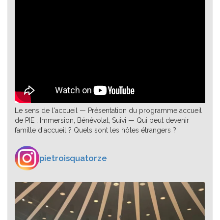
Le sens de l'accueil — Présentation du programme accueil
de PIE : Immersion, Bénévolat, Suivi — Qui peut devenir
famille d'accueil ? Quels sont les hôtes étrangers ?
pietroisquatorze