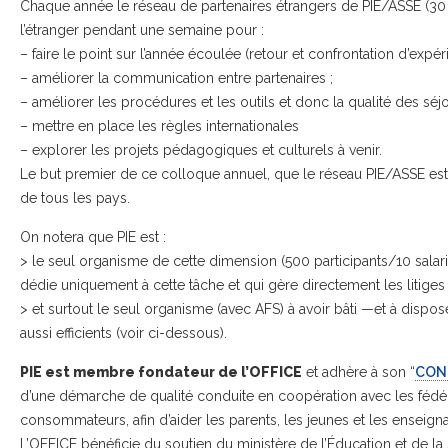
Chaque année le réseau de partenaires étrangers de PIE/ASSE (30 
l’étranger pendant une semaine pour :
– faire le point sur l’année écoulée (retour et confrontation d’expér
– améliorer la communication entre partenaires ;
– améliorer les procédures et les outils et donc la qualité des séjo
– mettre en place les règles internationales
– explorer les projets pédagogiques et culturels à venir.
Le but premier de ce colloque annuel, que le réseau PIE/ASSE est le
de tous les pays.
On notera que PIE est :
> le seul organisme de cette dimension (500 participants/10 salar
dédie uniquement à cette tâche et qui gère directement les litiges e
> et surtout le seul organisme (avec AFS) à avoir bâti —et à disp
aussi efficients (voir ci-dessous).
PIE est membre fondateur de l’OFFICE
et adhère à son “
CON
d’une démarche de qualité conduite en coopération avec les fédéra
consommateurs, afin d’aider les parents, les jeunes et les enseigna
L’OFFICE bénéficie du soutien du ministère de l’Éducation et de la