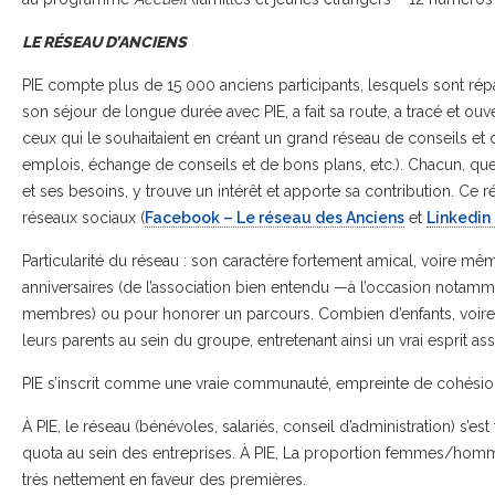
LE RÉSEAU D’ANCIENS
PIE compte plus de 15 000 anciens participants, lesquels sont répar
son séjour de longue durée avec PIE, a fait sa route, a tracé et ouv
ceux qui le souhaitaient en créant un grand réseau de conseils et 
emplois, échange de conseils et de bons plans, etc.). Chacun, qu
et ses besoins, y trouve un intérêt et apporte sa contribution. Ce rés
réseaux sociaux (
Facebook – Le réseau des Anciens
et
Linkedin
Particularité du réseau : son caractère fortement amical, voire mêm
anniversaires (de l’association bien entendu —à l’occasion notam
membres) ou pour honorer un parcours. Combien d’enfants, voire 
leurs parents au sein du groupe, entretenant ainsi un vrai esprit ass
PIE s’inscrit comme une vraie communauté, empreinte de cohésion,
À PIE, le réseau (bénévoles, salariés, conseil d’administration) s’
quota au sein des entreprises. À PIE, La proportion femmes/homm
très nettement en faveur des premières.