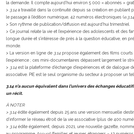
la demande. Il compte aujourd’hui environ 5 000 « abonnés » gratu
>
3.14
a travaillé dans la continuité depuis sa création en publian
le passage à l’édition numérique, 42 numéros électroniques (
e.3.14
> Son rythme de publication/diffusion est aujourd’hui trimestriel.
> Ce journal relate la vie et l’expérience des adolescents et des fa
longue durée et s’intéresse de près à la question éducative, en pré
monde.
> La version en ligne de
3.14
propose également des films courts s
l’expérience ; ces mini-documentaires dépassent largement le str
>
3.14
est la plateforme d’échange d’expériences et de dialogue de PI
associative. PIE est le seul organisme du secteur à proposer un tel 
3.14 n’a aucun équivalent dans l’univers des échanges éducatifs
un récit.
À NOTER
> 3.14
édite également depuis 25 ans une version mensuelle desti
d’informer le réseau étroit de la vie associative (plus de 400 numé
>
3.14
édite également, depuis 2021, une nouvelle gazette, nom
au programme
Accueil
(familles et jeunes étrangers – 12 numéros 