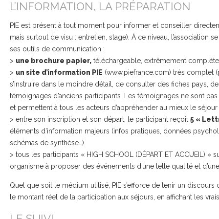
L’INFORMATION, LA PRÉPARATION
PIE est présent à tout moment pour informer et conseiller directem
mais surtout de visu : entretien, stage). À ce niveau, l’association se
ses outils de communication :
>
une brochure papier,
téléchargeable, extrêmement complète
>
un site d’information PIE
(www.piefrance.com) très complet (pl
s’instruire dans le moindre détail, de consulter des fiches pays, d
témoignages d’anciens participants. Les témoignages ne sont pas é
et permettent à tous les acteurs d’appréhender au mieux le séjour 
> entre son inscription et son départ, le participant reçoit
5 « Lett
éléments d’information majeurs (infos pratiques, données psycholo
schémas de synthèse…).
> tous les participants « HIGH SCHOOL (DÉPART ET ACCUEIL) » s
organisme à proposer des événements d’une telle qualité et d’une
Quel que soit le médium utilisé, PIE s’efforce de tenir un discours
le montant réel de la participation aux séjours, en affichant les vrai
LE SUIVI