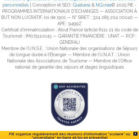
personnelles
| Conception et SEO:
Guabana
&
NGcrea
© 2025 PIE -
PROGRAMMES INTERNATIONAUX D'ECHANGES — ASSOCIATION À
BUT NON LUCRATIF, loi de 1901 — N° SIRET : 324 285 204 00040 —
APE : 9499Z
Certificat d’immatriculation : Atout France (article R111-21 du code de
Tourisme) : IM075110045 — GARANTIE FINANCIÈRE : UNAT — RCP :
GENERALI
Membre de l’U.N.S.E. : Union Nationale des organisations de Séjours
de longue durée à l’Étranger — Membre de l’U.N.A.T. : Union
Nationale des Associations de Tourisme — Membre de l’Office
national de garantie des séjours et stages linguistiques
PIE organise régulièrement des réunions d'information "scolaire" ou
X
"universitaire" en ligne et/ou en présentiel