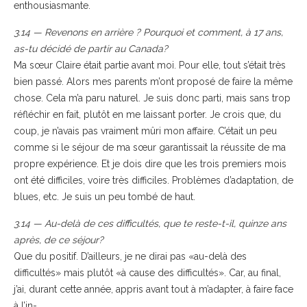
enthousiasmante.
3.14 — Revenons en arrière ? Pourquoi et comment, à 17 ans,
as-tu décidé de partir au Canada?
Ma sœur Claire était partie avant moi. Pour elle, tout s’était très
bien passé. Alors mes parents m’ont proposé de faire la même
chose. Cela m’a paru naturel. Je suis donc parti, mais sans trop
réfléchir en fait, plutôt en me laissant porter. Je crois que, du
coup, je n’avais pas vraiment mûri mon affaire. C’était un peu
comme si le séjour de ma sœur garantissait la réussite de ma
propre expérience. Et je dois dire que les trois premiers mois
ont été difficiles, voire très difficiles. Problèmes d’adaptation, de
blues, etc. Je suis un peu tombé de haut.
3.14 — Au-delà de ces difficultés, que te reste-t-il, quinze ans
après, de ce séjour?
Que du positif. D’ailleurs, je ne dirai pas «au-delà des
difficultés» mais plutôt «à cause des difficultés». Car, au final,
j’ai, durant cette année, appris avant tout à m’adapter, à faire face
à l’in-