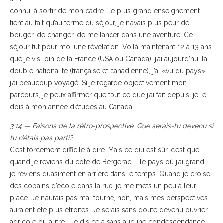
connu, à sortir de mon cadre. Le plus grand enseignement
tient au fait qu’au terme du séjour, je n’avais plus peur de
bouger, de changer, de me lancer dans une aventure. Ce
séjour fut pour moi une révélation. Voilà maintenant 12 à 13 ans
que je vis loin de la France (USA ou Canada), j’ai aujourd’hui la
double nationalité (française et canadienne), j’ai «vu du pays»,
j’ai beaucoup voyagé. Si je regarde objectivement mon
parcours, je peux affirmer que tout ce que j’ai fait depuis, je le
dois à mon année d’études au Canada.
3.14 — Faisons de la rétro-prospective. Que serais-tu devenu si
tu n’étais pas parti?
C’est forcément difficile à dire. Mais ce qui est sûr, c’est que
quand je reviens du côté de Bergerac —le pays où j’ai grandi—
je reviens quasiment en arrière dans le temps. Quand je croise
des copains d’école dans la rue, je me mets un peu à leur
place. Je n’aurais pas mal tourné, non, mais mes perspectives
auraient été plus étroites. Je serais sans doute devenu ouvrier,
agricole ou autre… Je dis cela sans aucune condescendance,