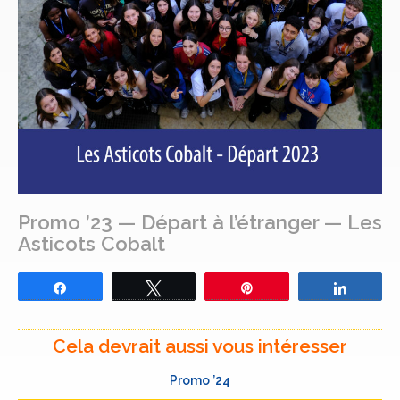
Promo ’23 — Départ à l’étranger — Les
Asticots Cobalt
Partagez
Tweetez
Épingle
Partage
Cela devrait aussi vous intéresser
Promo ’24