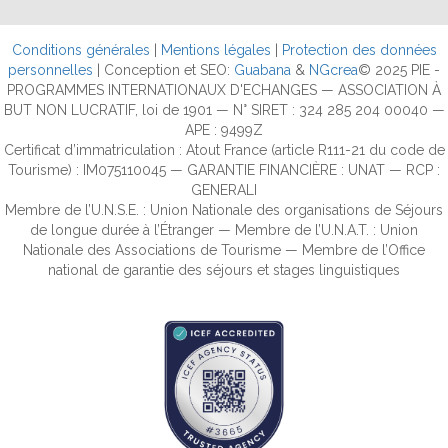
Conditions générales
|
Mentions légales
|
Protection des données
personnelles
| Conception et SEO:
Guabana
&
NGcrea
© 2025 PIE -
PROGRAMMES INTERNATIONAUX D'ECHANGES — ASSOCIATION À
BUT NON LUCRATIF, loi de 1901 — N° SIRET : 324 285 204 00040 —
APE : 9499Z
Certificat d’immatriculation : Atout France (article R111-21 du code de
Tourisme) : IM075110045 — GARANTIE FINANCIÈRE : UNAT — RCP :
GENERALI
Membre de l’U.N.S.E. : Union Nationale des organisations de Séjours
de longue durée à l’Étranger — Membre de l’U.N.A.T. : Union
Nationale des Associations de Tourisme — Membre de l’Office
national de garantie des séjours et stages linguistiques