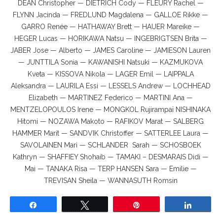
DEAN Christopher — DIETRICH Cody — FLEURY Rachel —
FLYNN Jacinda — FREDLUND Magdalena — GALLOE Rikke —
GARRO Renée — HATHAWAY Brett — HAUER Mareike —
HEGER Lucas — HORIKAWA Natsu — INGEBRIGTSEN Brita —
JABER Jose — Alberto — JAMES Caroline — JAMIESON Lauren
— JUNTTILA Sonia — KAWANISHI Natsuki — KAZMUKOVA
Kveta — KISSOVA Nikola — LAGER Emil — LAIPPALA
Aleksandra — LAURILA Essi — LESSELS Andrew — LOCHHEAD
Elizabeth — MARTINEZ Federico — MARTINI Ana —
MENTZELOPOULOS Irene — MONGKOL Rujirampaï NISHINAKA
Hitomi — NOZAWA Makoto — RAFIKOV Marat — SALBERG
HAMMER Marit — SANDVIK Christoffer — SATTERLEE Laura —
SAVOLAINEN Mari — SCHLANDER Sarah — SCHOSBOEK
Kathryn — SHAFFIEY Shohaib — TAMAKI – DESMARAIS Didi —
Mai — TANAKA Risa — TERP HANSEN Sara — Emilie —
TREVISAN Sheila — WANNASUTH Romsin
Partagez
Tweetez
Épingle
Partage