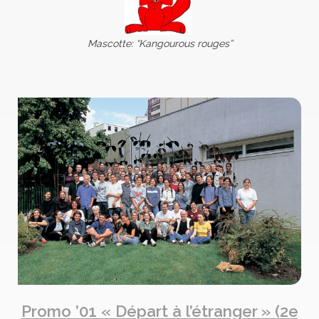
Mascotte: “Kangourous rouges”
Promo ’01 « Départ à l’étranger » (2e