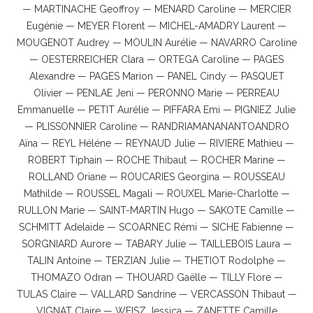
— MARTINACHE Geoffroy — MENARD Caroline — MERCIER
Eugénie — MEYER Florent — MICHEL-AMADRY Laurent —
MOUGENOT Audrey — MOULIN Aurélie — NAVARRO Caroline
— OESTERREICHER Clara — ORTEGA Caroline — PAGES
Alexandre — PAGES Marion — PANEL Cindy — PASQUET
Olivier — PENLAE Jeni — PERONNO Marie — PERREAU
Emmanuelle — PETIT Aurélie — PIFFARA Emi — PIGNIEZ Julie
— PLISSONNIER Caroline — RANDRIAMANANANTOANDRO
Aïna — REYL Héléne — REYNAUD Julie — RIVIERE Mathieu —
ROBERT Tiphain — ROCHE Thibaut — ROCHER Marine —
ROLLAND Oriane — ROUCARIES Georgina — ROUSSEAU
Mathilde — ROUSSEL Magali — ROUXEL Marie-Charlotte —
RULLON Marie — SAINT-MARTIN Hugo — SAKOTE Camille —
SCHMITT Adelaide — SCOARNEC Rémi — SICHE Fabienne —
SORGNIARD Aurore — TABARY Julie — TAILLEBOIS Laura —
TALIN Antoine — TERZIAN Julie — THETIOT Rodolphe —
THOMAZO Odran — THOUARD Gaëlle — TILLY Flore —
TULAS Claire — VALLARD Sandrine — VERCASSON Thibaut —
VIGNAT Claire — WEISZ Jessica — ZANETTE Camille