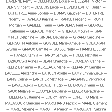
DARENNE Rémy — DELENCLOS Louise — DELZANT Victor —
DENIS Vincent — DESBOIS Lucie — DEVLICHEVITCH Julian —
DUHUTREL Anne-Sophie — DUMAS Gauthier — DUTERTRE
Noémy — FAVREAU Kaarina — FRANCE Frédéric — FRONT
Morgan — GABILLET Yann — GARDERES Paul — GEORGE
Catherine — GERAUD Marion — GHERAIA Mounia — GIAI-
MINIET Delphine — GINDRE Delphine — GIRARD Caroline —
GLIKSOHN Antoine — GOGUEL Marie-Amélie — GOLABKAN
Sylvain — GRIAUX Camille — GUISSE Nelly — HAMICHE Julien
— HAMZA Kamila — HARDY Samuel — HOLLE Nathalie —
IDZKOWSKI Agnès — JEAN Charlotte — JOURDAN Carine —
KELTZ Benjamin — KERLEAUX Marie — KLEPANDY Camille —
LACELLE Alexandre — LAHCEN Axelle — LAMY Emmanuelle —
LANG Céline — LARCHER Mathilde — LARGANGE Veronique
— LAVAL Alexis — LAVAULT Hugo — LE DROGO Yann — LE
SAUX Mélanie — LECUYER Delphine — LEGER Géraldine —
LIEBENS Guillaume — LOBRY Fanny — LONETTO Maria —
MALACOUR Claudine — MARCHAND Patrick — MARIE Clément
— MARIE Maxime — MAROTTA Marion — MARQUANT Sabrina