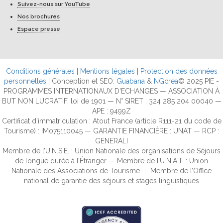
Suivez-nous sur YouTube
Nos brochures
Espace presse
Conditions générales
|
Mentions légales
|
Protection des données
personnelles
| Conception et SEO:
Guabana
&
NGcrea
© 2025 PIE -
PROGRAMMES INTERNATIONAUX D'ECHANGES — ASSOCIATION À
BUT NON LUCRATIF, loi de 1901 — N° SIRET : 324 285 204 00040 —
APE : 9499Z
Certificat d’immatriculation : Atout France (article R111-21 du code de
Tourisme) : IM075110045 — GARANTIE FINANCIÈRE : UNAT — RCP :
GENERALI
Membre de l’U.N.S.E. : Union Nationale des organisations de Séjours
de longue durée à l’Étranger — Membre de l’U.N.A.T. : Union
Nationale des Associations de Tourisme — Membre de l’Office
national de garantie des séjours et stages linguistiques