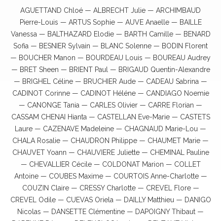
AGUETTAND Chloé — ALBRECHT Julie — ARCHIMBAUD
Pierre-Louis — ARTUS Sophie — AUVE Anaelle — BAILLE
Vanessa — BALTHAZARD Elodie — BARTH Camille — BENARD
Sofia — BESNIER Sylvain — BLANC Solenne — BODIN Florent
— BOUCHER Manon — BOURDEAU Louis — BOUREAU Audrey
— BRET Sheen — BRIENT Paul — BRIGAUD Quentin-Alexandre
— BRIGHEL Céline — BRUCHIER Aude — CADEAU Sabrina —
CADINOT Corinne — CADINOT Héléne — CANDIAGO Noemie
— CANONGE Tania — CARLES Olivier — CARRE Florian —
CASSAM CHENAI Hianta — CASTELLAN Eve-Marie — CASTETS
Laure — CAZENAVE Madeleine — CHAGNAUD Marie-Lou —
CHALA Rosalie — CHAUDRON Philippe — CHAUMET Marie —
CHAUVET Yoann — CHAUVIERE Juliette — CHEMINAL Pauline
— CHEVALLIER Cécile — COLDONAT Marion — COLLET
Antoine — COUBES Maxime — COURTOIS Anne-Charlotte —
COUZIN Claire — CRESSY Charlotte — CREVEL Flore —
CREVEL Odile — CUEVAS Oriela — DAILLY Matthieu — DANIGO
Nicolas — DANSETTE Clémentine — DAPOIGNY Thibaut —