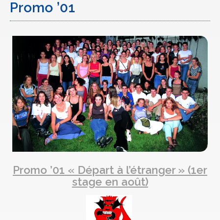
Promo ’01
Promo ’01 « Départ à l’étranger » (1er
stage en août)